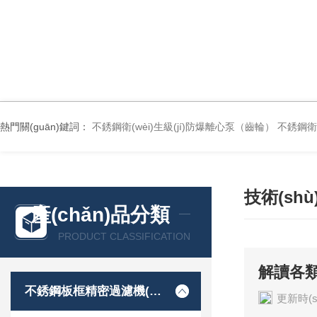
熱門關(guān)鍵詞：
不銹鋼衛(wèi)生級(jí)防爆離心泵（齒輪）
不銹鋼衛(
技術(shù
產(chǎn)品分類
PRODUCT CLASSIFICATION
解讀各
不銹鋼板框精密過濾機(jī)系列
更新時(s