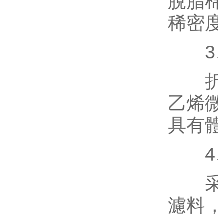
脫脂棉
稀密度
3
折疊
乙烯微
具有體
4、
采用
濾料