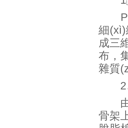
1
PP
細(x
成三維
布
雜質(
2
由具
骨架上